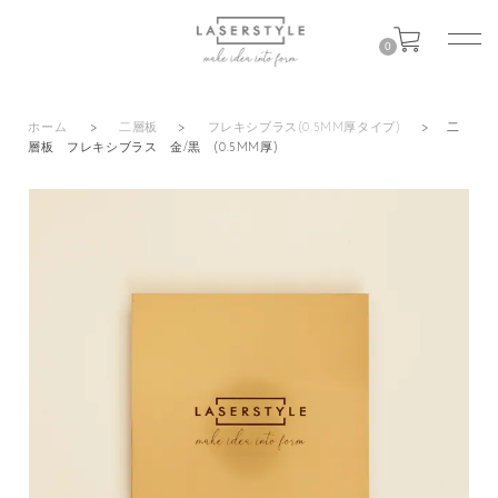
0
ホーム
>
二層板
>
フレキシブラス(0.5MM厚タイプ)
>
二
層板 フレキシブラス 金/黒 (0.5MM厚)