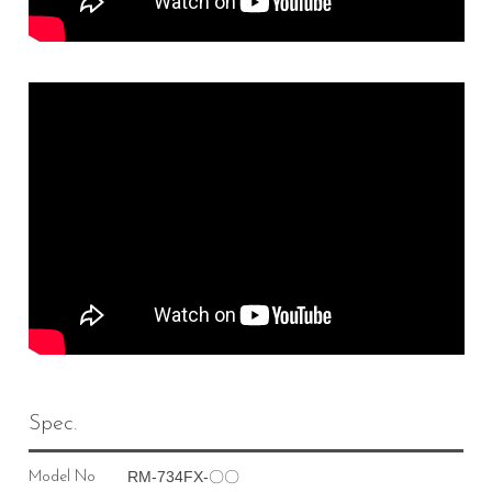
Spec.
RM-734FX-〇〇
Model No