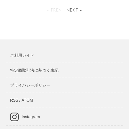
コルクキーホルダー
アルマイトメタルタグ ミリタリ
ー
« PREV
NEXT »
352円(税込)
341円(税込)
ご利用ガイド
特定商取引法に基づく表記
プライバシーポリシー
RSS
/
ATOM
Instagram