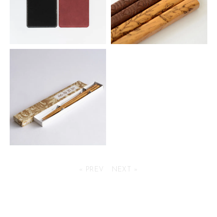
シンセティックレザーコースタ
天然木 木箸
ー 角型
253円(税込)
253円(税込)
箸用 紙箱
« PREV
NEXT »
99円(税込)