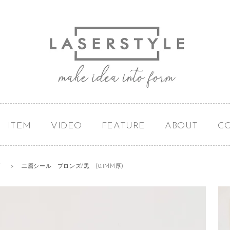
ITEM
VIDEO
FEATURE
ABOUT
C
プ
>
二層シール ブロンズ/黒 (0.1MM厚)