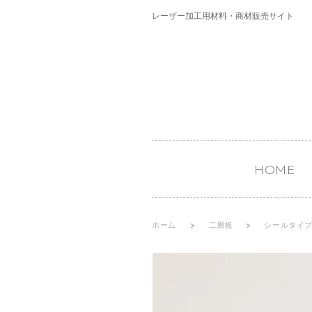
レーザー加工用材料・商材販売サイト
HOME
ホーム
>
二層板
>
シールタイ