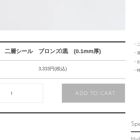
・
二層シール ブロンズ/黒 (0.1mm厚)
・
・
3,333円(税込)
・
ADD TO CART
Spe
Mod