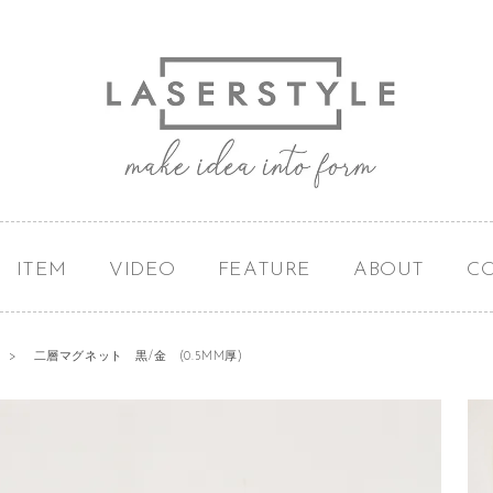
ITEM
VIDEO
FEATURE
ABOUT
C
>
二層マグネット 黒/金 (0.5MM厚)