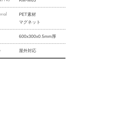
RM-M65
el No
PET素材
rial
マグネット
600x300x0.5mm厚
屋外対応
e