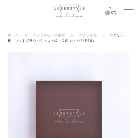
0
ホーム
>
アクリル板・木板材
>
アクリル板
>
アクリル
板 マットブラウンキャスト板 片面マット(3MM厚)