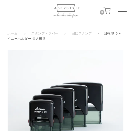
0
ホーム
>
スタンプ・ラバー
>
回転スタンプ
>
回転印 シャ
イニーホルダー 長方形型