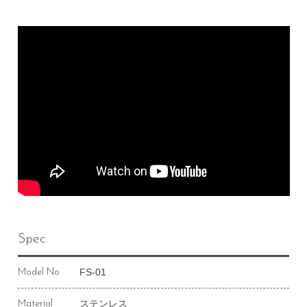
Spec.
FS-01
Model No
ステンレス
Material