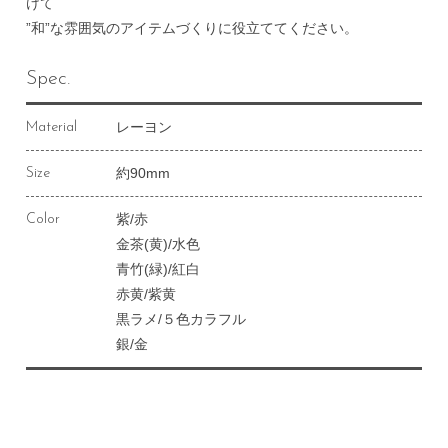
けて
”和”な雰囲気のアイテムづくりに役立ててください。
Spec.
レーヨン
Material
約90mm
Size
紫/赤
Color
金茶(黄)/水色
青竹(緑)/紅白
赤黄/紫黄
黒ラメ/５色カラフル
銀/金