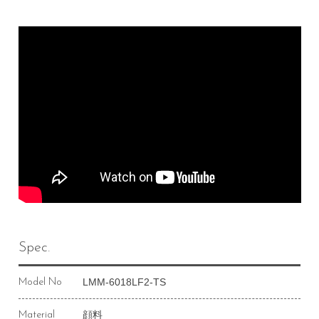
Spec.
LMM-6018LF2-TS
Model No
顔料
Material