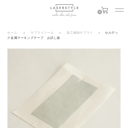
0
ホーム
>
サプライツール
>
加工補助サプライ
>
セルデッ
ク金属マーキングテープ お試し版