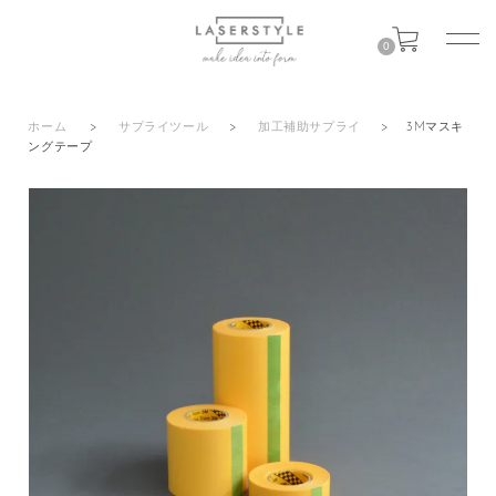
0
ホーム
>
サプライツール
>
加工補助サプライ
>
3Mマスキ
ングテープ