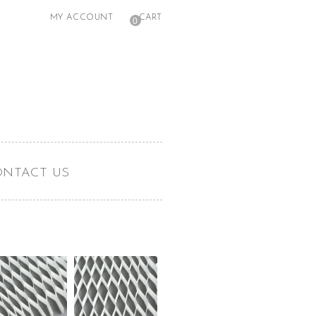
MY ACCOUNT
CART
0
ONTACT US