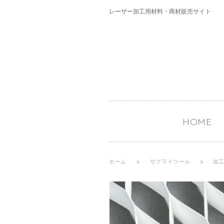
レーザー加工用材料・商材販売サイト
HOME
ホーム
>
サプライツール
>
加