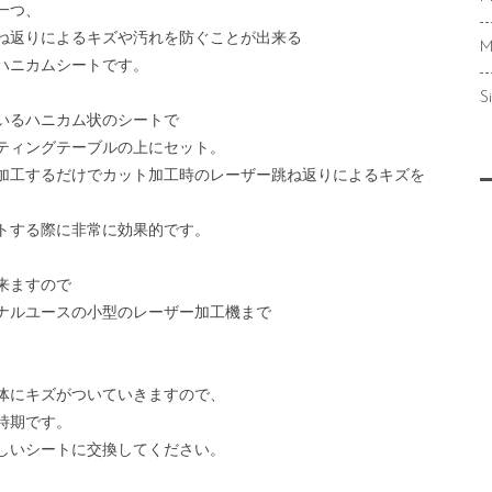
一つ、
ね返りによるキズや汚れを防ぐことが出来る
M
ハニカムシートです。
S
いるハニカム状のシートで
ティングテーブルの上にセット。
加工するだけでカット加工時のレーザー跳ね返りによるキズを
トする際に非常に効果的です。
来ますので
ナルユースの小型のレーザー加工機まで
体にキズがついていきますので、
時期です。
しいシートに交換してください。