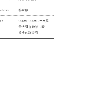
特殊紙
aterial
900x1,900x10mm厚
ize
最大引き伸ばし時
多少の誤差有