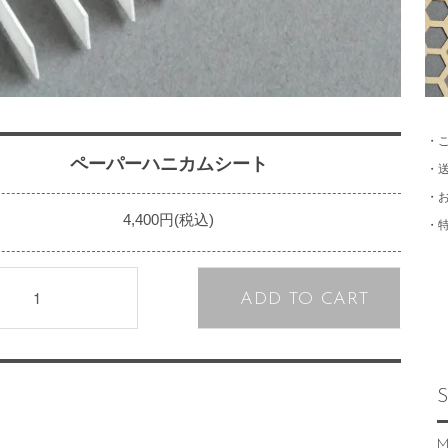
・
ペーパーハニカムシート
・
・
4,400円(税込)
・
ADD TO CART
S
M