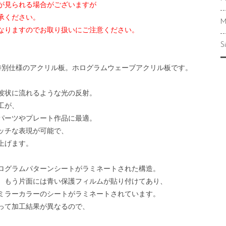
が見られる場合がございますが
承ください。
M
なりますのでお取り扱いにご注意ください。
S
特別仕様のアクリル板。ホログラムウェーブアクリル板です。
波状に流れるような光の反射。
工が、
パーツやプレート作品に最適。
ッチな表現が可能で、
上げます。
ログラムパターンシートがラミネートされた構造。
、もう片面には青い保護フィルムが貼り付けてあり、
ミラーカラーのシートがラミネートされています。
って加工結果が異なるので、
。