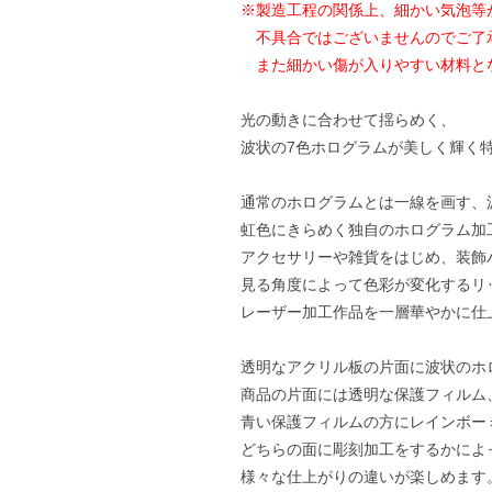
※製造工程の関係上、細かい気泡等
不具合ではございませんのでご了
また細かい傷が入りやすい材料と
光の動きに合わせて揺らめく、
波状の7色ホログラムが美しく輝く
通常のホログラムとは一線を画す、
虹色にきらめく独自のホログラム加
アクセサリーや雑貨をはじめ、装飾
見る角度によって色彩が変化するリ
レーザー加工作品を一層華やかに仕
透明なアクリル板の片面に波状のホ
商品の片面には透明な保護フィルム
青い保護フィルムの方にレインボー
どちらの面に彫刻加工をするかによ
様々な仕上がりの違いが楽しめます