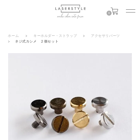
0
ホーム
>
キーホルダー・ストラップ
>
アクセサリパーツ
>
ネジ式カシメ ２個セット