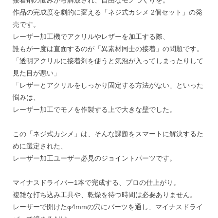
接着剤の悩みから解放され、自由なモノづくりを。
作品の完成度を劇的に変える「ネジ式カシメ 2個セット」の発
売です。
レーザー加工機でアクリルやレザーを加工する際、
誰もが一度は直面するのが「異素材同士の接着」の問題です。
「透明アクリルに接着剤を使うと気泡が入ってしまったりして
見た目が悪い」
「レザーとアクリルをしっかり固定する方法がない」といった
悩みは、
レーザー加工でモノを作製する上で大きな壁でした。
この「ネジ式カシメ」は、そんな課題をスマートに解決するた
めに選定された、
レーザー加工ユーザー必見のジョイントパーツです。
マイナスドライバー1本で完成する、プロの仕上がり。
複雑な打ち込み工具や、乾燥を待つ時間は必要ありません。
レーザーで開けたφ4mmの穴にパーツを通し、マイナスドライ